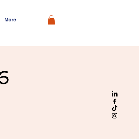
More
6